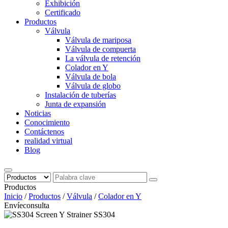
Exhibición
Certificado
Productos
Válvula
Válvula de mariposa
Válvula de compuerta
La válvula de retención
Colador en Y
Válvula de bola
Válvula de globo
Instalación de tuberías
Junta de expansión
Noticias
Conocimiento
Contáctenos
realidad virtual
Blog
Productos
Inicio
/
Productos
/
Válvula
/
Colador en Y
Envíeconsulta