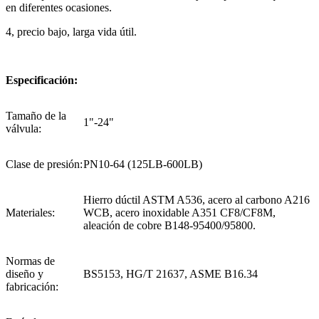
en diferentes ocasiones.
4, precio bajo, larga vida útil.
Especificación:
Tamaño de la
1"-24"
válvula:
Clase de presión:
PN10-64 (125LB-600LB)
Hierro dúctil ASTM A536, acero al carbono A216
Materiales:
WCB, acero inoxidable A351 CF8/CF8M,
aleación de cobre B148-95400/95800.
Normas de
diseño y
BS5153, HG/T 21637, ASME B16.34
fabricación: