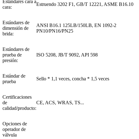
Estándares cara a
Estruendo 3202 F1, GB/T 12221, ASME B16.10
cara:
Estándares de
ANSI B16.1 125LB/150LB, EN 1092-2
dimensión de
PN10/PN16/PN25
brida:
Estándares de
prueba de
ISO 5208, JB/T 9092, API 598
presión:
Estándar de
Sello * 1,1 veces, concha * 1,5 veces
prueba
Certificaciones
de
CE, ACS, WRAS, TS...
calidad/producto:
Opciones de
operador de
válvula