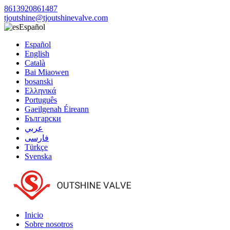
8613920861487
tjoutshine@tjoutshinevalve.com
Español
Español
English
Català
Bai Miaowen
bosanski
Ελληνικά
Português
Gaeilgenah Éireann
Български
عربي
فارسی
Türkçe
Svenska
Inicio
Sobre nosotros